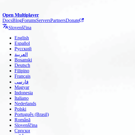
Open Multiplayer
Docs
Blog
Forums
Servers
Partners
Donate
Slovenščina
English
Español
Русский
العربية
Bosanski
Deutsch
Filipino
Français
فارسی
Magyar
Indonesia
Italiano
Nederlands
Polski
Português (Brasil)
Română
Slovenščina
Српски