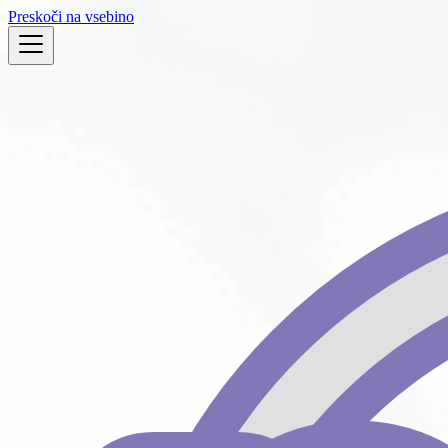
Preskoči na vsebino