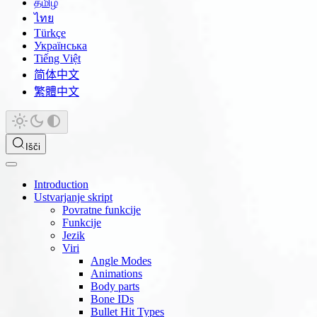
தமிழ்
ไทย
Türkçe
Українська
Tiếng Việt
简体中文
繁體中文
Išči
Introduction
Ustvarjanje skript
Povratne funkcije
Funkcije
Jezik
Viri
Angle Modes
Animations
Body parts
Bone IDs
Bullet Hit Types