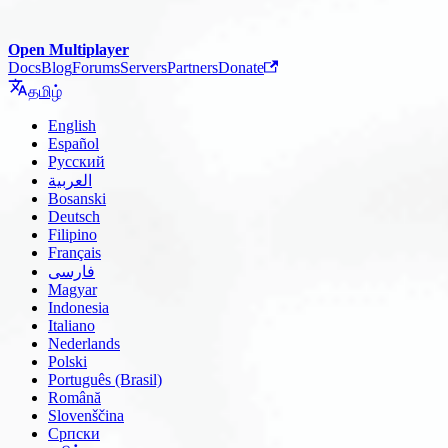
Open Multiplayer
Docs
Blog
Forums
Servers
Partners
Donate
தமிழ்
English
Español
Русский
العربية
Bosanski
Deutsch
Filipino
Français
فارسی
Magyar
Indonesia
Italiano
Nederlands
Polski
Português (Brasil)
Română
Slovenščina
Српски