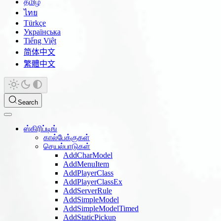
தமிழ்
ไทย
Türkçe
Українська
Tiếng Việt
简体中文
繁體中文
Search
ஸ்கிரிப்டிங்
கால்பேக்குகள்
செயல்பாடுகள்
AddCharModel
AddMenuItem
AddPlayerClass
AddPlayerClassEx
AddServerRule
AddSimpleModel
AddSimpleModelTimed
AddStaticPickup