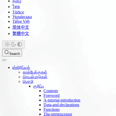
தமிழ்
ไทย
Türkçe
Українська
Tiếng Việt
简体中文
繁體中文
Search
ஸ்கிரிப்டிங்
கால்பேக்குகள்
செயல்பாடுகள்
மொழி
குறிப்பு
Contents
Foreword
A-tutorial-introduction
Data-and-declarations
Functions
The-preprocessor