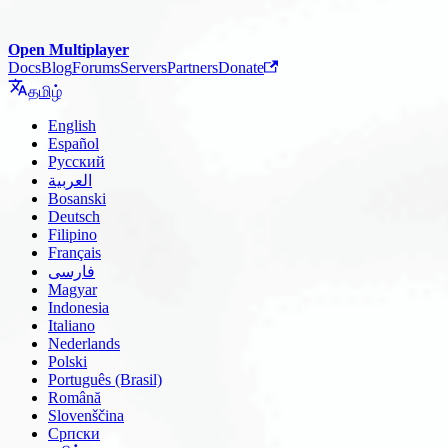
Open Multiplayer
Docs
Blog
Forums
Servers
Partners
Donate
தமிழ்
English
Español
Русский
العربية
Bosanski
Deutsch
Filipino
Français
فارسی
Magyar
Indonesia
Italiano
Nederlands
Polski
Português (Brasil)
Română
Slovenščina
Српски