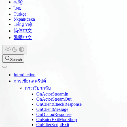
தமிழ்
ไทย
Türkçe
Українська
Tiếng Việt
简体中文
繁體中文
Search
Introduction
การเขียนสคริปต์
การเรียกกลับ
OnActorStreamIn
OnActorStreamOut
OnClientCheckResponse
OnClientMessage
OnDialogResponse
OnEnterExitModShop
OnFilterScriptExit