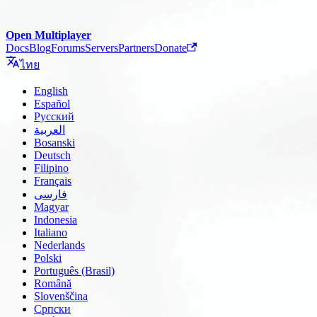
Open Multiplayer
Docs
Blog
Forums
Servers
Partners
Donate
ไทย
English
Español
Русский
العربية
Bosanski
Deutsch
Filipino
Français
فارسی
Magyar
Indonesia
Italiano
Nederlands
Polski
Português (Brasil)
Română
Slovenščina
Српски