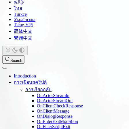
தமிழ்
ไทย
Türkçe
Українська
Tiếng Việt
简体中文
繁體中文
Search
Introduction
การเขียนสคริปต์
การเรียกกลับ
OnActorStreamIn
OnActorStreamOut
OnClientCheckResponse
OnClientMessage
OnDialogResponse
OnEnterExitModShop
OnFilterScriptExit