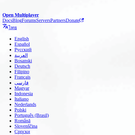
Open Multiplayer
Docs
Blog
Forums
Servers
Partners
Donate
ไทย
English
Español
Русский
العربية
Bosanski
Deutsch
Filipino
Français
فارسی
Magyar
Indonesia
Italiano
Nederlands
Polski
Português (Brasil)
Română
Slovenščina
Српски