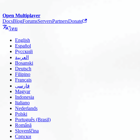
Open Multiplayer
Docs
Blog
Forums
Servers
Partners
Donate
ไทย
English
Español
Русский
العربية
Bosanski
Deutsch
Filipino
Français
فارسی
Magyar
Indonesia
Italiano
Nederlands
Polski
Português (Brasil)
Română
Slovenščina
Српски