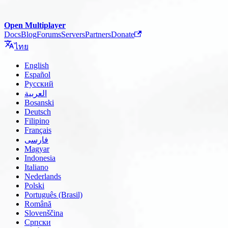
Open Multiplayer
Docs
Blog
Forums
Servers
Partners
Donate
ไทย
English
Español
Русский
العربية
Bosanski
Deutsch
Filipino
Français
فارسی
Magyar
Indonesia
Italiano
Nederlands
Polski
Português (Brasil)
Română
Slovenščina
Српски