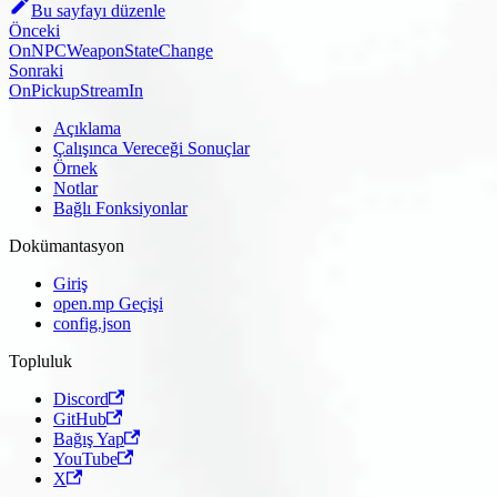
Bu sayfayı düzenle
Önceki
OnNPCWeaponStateChange
Sonraki
OnPickupStreamIn
Açıklama
Çalışınca Vereceği Sonuçlar
Örnek
Notlar
Bağlı Fonksiyonlar
Dokümantasyon
Giriş
open.mp Geçişi
config.json
Topluluk
Discord
GitHub
Bağış Yap
YouTube
X