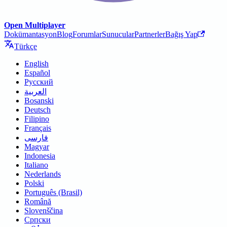
Open Multiplayer
Dokümantasyon
Blog
Forumlar
Sunucular
Partnerler
Bağış Yap
Türkçe
English
Español
Русский
العربية
Bosanski
Deutsch
Filipino
Français
فارسی
Magyar
Indonesia
Italiano
Nederlands
Polski
Português (Brasil)
Română
Slovenščina
Српски