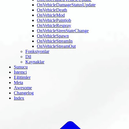
OnVehicleDamageStatusUpdate
OnVehicleDeath
OnVehicleMod
OnVehiclePaintjob
OnVehicleRespray
OnVehicleSirenStateChange
OnVehicleSpawn
OnVehicleStreamIn
OnVehicleStreamOut
Fonksiyonlar
Dil
Kaynaklar
Sunucu
İstemci
Eğitimler
Meta
Awesome
Changelog
Index