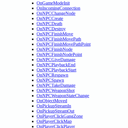
OnGameModeInit
OnIncomingConnection
OnNPCChangeNode
OnNPCCreate
OnNPCDeath
OnNPCDestroy
OnNPCFinishMove
OnNPCFinishMovePath
OnNPCFinishMovePathPoint
OnNPCFinishNode
OnNPCFinishNodePoint
OnNPCGiveDamage
OnNPCPlaybackEnd
OnNPCPlaybackStart
OnNPCRespawn
OnNPCSpawn
OnNPCTakeDamage
OnNPCWeaponShot
OnNPCWeaponStateChange
OnObjectMoved
OnPickupStreamIn
OnPickupStreamOut
OnPlayerClickGangZone
OnPlayerClickMap
OnPlayerClickPlayer