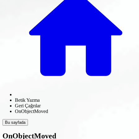
Betik Yazma
Geri Çağrılar
OnObjectMoved
Bu sayfada
OnObjectMoved