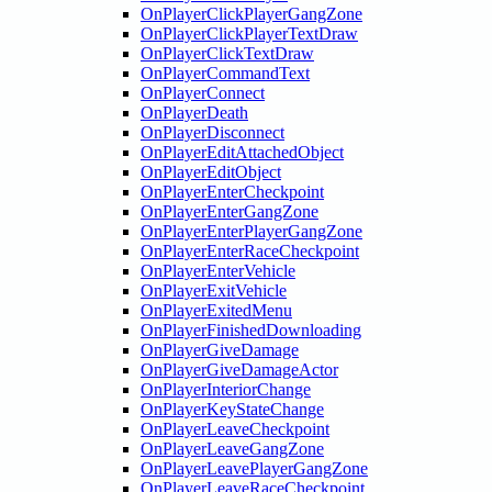
OnPlayerClickPlayerGangZone
OnPlayerClickPlayerTextDraw
OnPlayerClickTextDraw
OnPlayerCommandText
OnPlayerConnect
OnPlayerDeath
OnPlayerDisconnect
OnPlayerEditAttachedObject
OnPlayerEditObject
OnPlayerEnterCheckpoint
OnPlayerEnterGangZone
OnPlayerEnterPlayerGangZone
OnPlayerEnterRaceCheckpoint
OnPlayerEnterVehicle
OnPlayerExitVehicle
OnPlayerExitedMenu
OnPlayerFinishedDownloading
OnPlayerGiveDamage
OnPlayerGiveDamageActor
OnPlayerInteriorChange
OnPlayerKeyStateChange
OnPlayerLeaveCheckpoint
OnPlayerLeaveGangZone
OnPlayerLeavePlayerGangZone
OnPlayerLeaveRaceCheckpoint