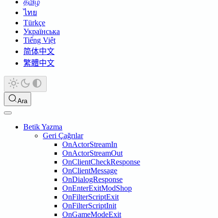
தமிழ்
ไทย
Türkçe
Українська
Tiếng Việt
简体中文
繁體中文
Ara
Betik Yazma
Geri Çağrılar
OnActorStreamIn
OnActorStreamOut
OnClientCheckResponse
OnClientMessage
OnDialogResponse
OnEnterExitModShop
OnFilterScriptExit
OnFilterScriptInit
OnGameModeExit