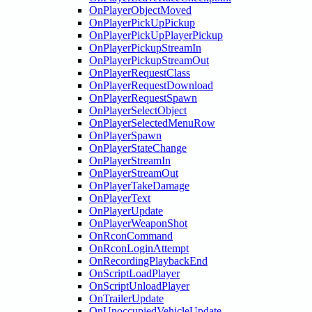
OnPlayerObjectMoved
OnPlayerPickUpPickup
OnPlayerPickUpPlayerPickup
OnPlayerPickupStreamIn
OnPlayerPickupStreamOut
OnPlayerRequestClass
OnPlayerRequestDownload
OnPlayerRequestSpawn
OnPlayerSelectObject
OnPlayerSelectedMenuRow
OnPlayerSpawn
OnPlayerStateChange
OnPlayerStreamIn
OnPlayerStreamOut
OnPlayerTakeDamage
OnPlayerText
OnPlayerUpdate
OnPlayerWeaponShot
OnRconCommand
OnRconLoginAttempt
OnRecordingPlaybackEnd
OnScriptLoadPlayer
OnScriptUnloadPlayer
OnTrailerUpdate
OnUnoccupiedVehicleUpdate