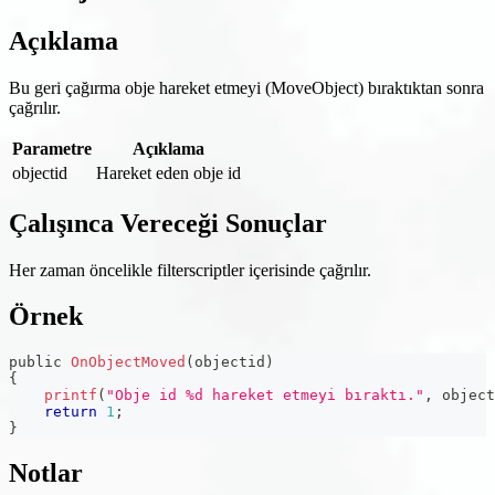
Açıklama
Bu geri çağırma obje hareket etmeyi (MoveObject) bıraktıktan sonra
çağrılır.
Parametre
Açıklama
objectid
Hareket eden obje id
Çalışınca Vereceği Sonuçlar
Her zaman öncelikle filterscriptler içerisinde çağrılır.
Örnek
public 
OnObjectMoved
(
objectid
)
{
printf
(
"Obje id %d hareket etmeyi bıraktı."
,
 object
return
1
;
}
Notlar