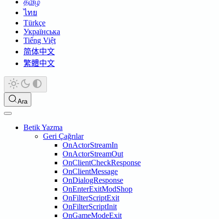
தமிழ்
ไทย
Türkçe
Українська
Tiếng Việt
简体中文
繁體中文
Ara
Betik Yazma
Geri Çağrılar
OnActorStreamIn
OnActorStreamOut
OnClientCheckResponse
OnClientMessage
OnDialogResponse
OnEnterExitModShop
OnFilterScriptExit
OnFilterScriptInit
OnGameModeExit