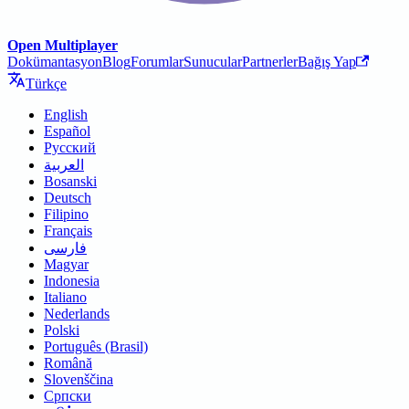
Open Multiplayer
Dokümantasyon
Blog
Forumlar
Sunucular
Partnerler
Bağış Yap
Türkçe
English
Español
Русский
العربية
Bosanski
Deutsch
Filipino
Français
فارسی
Magyar
Indonesia
Italiano
Nederlands
Polski
Português (Brasil)
Română
Slovenščina
Српски