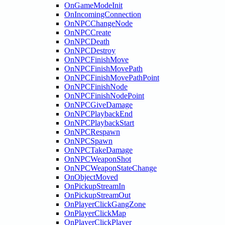
OnGameModeInit
OnIncomingConnection
OnNPCChangeNode
OnNPCCreate
OnNPCDeath
OnNPCDestroy
OnNPCFinishMove
OnNPCFinishMovePath
OnNPCFinishMovePathPoint
OnNPCFinishNode
OnNPCFinishNodePoint
OnNPCGiveDamage
OnNPCPlaybackEnd
OnNPCPlaybackStart
OnNPCRespawn
OnNPCSpawn
OnNPCTakeDamage
OnNPCWeaponShot
OnNPCWeaponStateChange
OnObjectMoved
OnPickupStreamIn
OnPickupStreamOut
OnPlayerClickGangZone
OnPlayerClickMap
OnPlayerClickPlayer