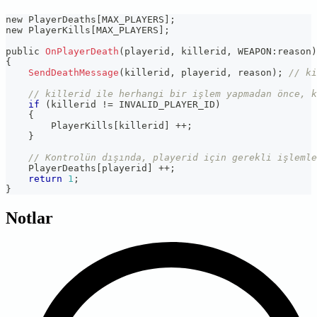
new PlayerDeaths
[
MAX_PLAYERS
]
;
new PlayerKills
[
MAX_PLAYERS
]
;
public 
OnPlayerDeath
(
playerid
,
 killerid
,
 WEAPON
:
reason
)
{
SendDeathMessage
(
killerid
,
 playerid
,
 reason
)
;
// ki
// killerid ile herhangi bir işlem yapmadan önce, k
if
(
killerid 
!=
 INVALID_PLAYER_ID
)
{
        PlayerKills
[
killerid
]
++
;
}
// Kontrolün dışında, playerid için gerekli işleml
    PlayerDeaths
[
playerid
]
++
;
return
1
;
}
Notlar