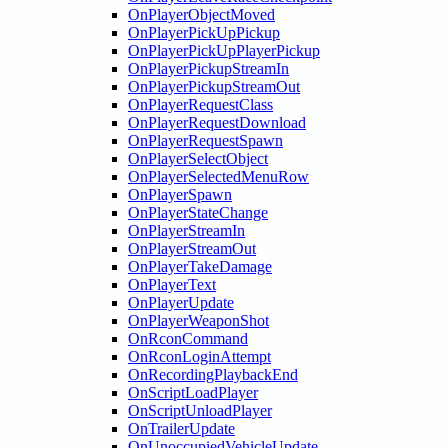
OnPlayerObjectMoved
OnPlayerPickUpPickup
OnPlayerPickUpPlayerPickup
OnPlayerPickupStreamIn
OnPlayerPickupStreamOut
OnPlayerRequestClass
OnPlayerRequestDownload
OnPlayerRequestSpawn
OnPlayerSelectObject
OnPlayerSelectedMenuRow
OnPlayerSpawn
OnPlayerStateChange
OnPlayerStreamIn
OnPlayerStreamOut
OnPlayerTakeDamage
OnPlayerText
OnPlayerUpdate
OnPlayerWeaponShot
OnRconCommand
OnRconLoginAttempt
OnRecordingPlaybackEnd
OnScriptLoadPlayer
OnScriptUnloadPlayer
OnTrailerUpdate
OnUnoccupiedVehicleUpdate