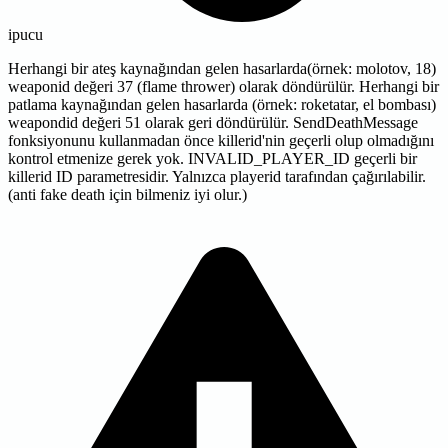
ipucu
Herhangi bir ateş kaynağından gelen hasarlarda(örnek: molotov, 18)
weaponid değeri 37 (flame thrower) olarak döndürülür. Herhangi bir
patlama kaynağından gelen hasarlarda (örnek: roketatar, el bombası)
weapondid değeri 51 olarak geri döndürülür. SendDeathMessage
fonksiyonunu kullanmadan önce killerid'nin geçerli olup olmadığını
kontrol etmenize gerek yok. INVALID_PLAYER_ID geçerli bir
killerid ID parametresidir. Yalnızca playerid tarafından çağırılabilir.
(anti fake death için bilmeniz iyi olur.)