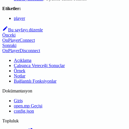
Etiketler:
player
Bu sayfayı düzenle
Önceki
OnPlayerConnect
Sonraki
OnPlayerDisconnect
Açıklama
Çalışınca Vereceği Sonuçlar
Örnek
Notlar
Bağlantılı Fonksiyonlar
Dokümantasyon
Giriş
open.mp Geçişi
config.json
Topluluk