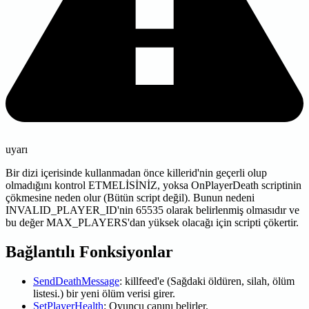
uyarı
Bir dizi içerisinde kullanmadan önce killerid'nin geçerli olup
olmadığını kontrol ETMELİSİNİZ, yoksa OnPlayerDeath scriptinin
çökmesine neden olur (Bütün script değil). Bunun nedeni
INVALID_PLAYER_ID'nin 65535 olarak belirlenmiş olmasıdır ve
bu değer MAX_PLAYERS'dan yüksek olacağı için scripti çökertir.
Bağlantılı Fonksiyonlar
SendDeathMessage
: killfeed'e (Sağdaki öldüren, silah, ölüm
listesi.) bir yeni ölüm verisi girer.
SetPlayerHealth
: Oyuncu canını belirler.