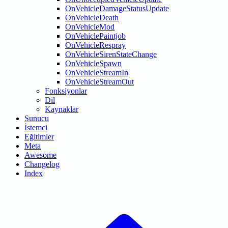
OnVehicleDamageStatusUpdate
OnVehicleDeath
OnVehicleMod
OnVehiclePaintjob
OnVehicleRespray
OnVehicleSirenStateChange
OnVehicleSpawn
OnVehicleStreamIn
OnVehicleStreamOut
Fonksiyonlar
Dil
Kaynaklar
Sunucu
İstemci
Eğitimler
Meta
Awesome
Changelog
Index