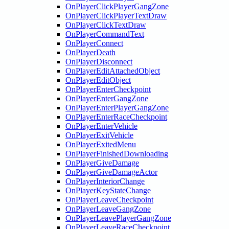
OnPlayerClickPlayerGangZone
OnPlayerClickPlayerTextDraw
OnPlayerClickTextDraw
OnPlayerCommandText
OnPlayerConnect
OnPlayerDeath
OnPlayerDisconnect
OnPlayerEditAttachedObject
OnPlayerEditObject
OnPlayerEnterCheckpoint
OnPlayerEnterGangZone
OnPlayerEnterPlayerGangZone
OnPlayerEnterRaceCheckpoint
OnPlayerEnterVehicle
OnPlayerExitVehicle
OnPlayerExitedMenu
OnPlayerFinishedDownloading
OnPlayerGiveDamage
OnPlayerGiveDamageActor
OnPlayerInteriorChange
OnPlayerKeyStateChange
OnPlayerLeaveCheckpoint
OnPlayerLeaveGangZone
OnPlayerLeavePlayerGangZone
OnPlayerLeaveRaceCheckpoint