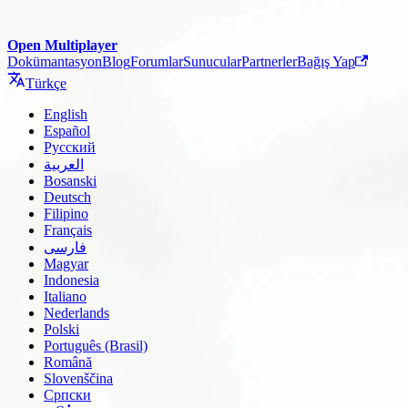
Open Multiplayer
Dokümantasyon
Blog
Forumlar
Sunucular
Partnerler
Bağış Yap
Türkçe
English
Español
Русский
العربية
Bosanski
Deutsch
Filipino
Français
فارسی
Magyar
Indonesia
Italiano
Nederlands
Polski
Português (Brasil)
Română
Slovenščina
Српски