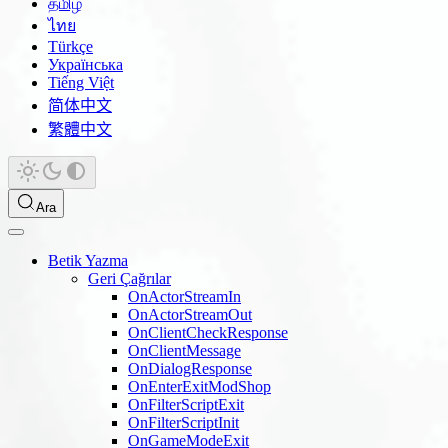
தமிழ்
ไทย
Türkçe
Українська
Tiếng Việt
简体中文
繁體中文
Ara
Betik Yazma
Geri Çağrılar
OnActorStreamIn
OnActorStreamOut
OnClientCheckResponse
OnClientMessage
OnDialogResponse
OnEnterExitModShop
OnFilterScriptExit
OnFilterScriptInit
OnGameModeExit