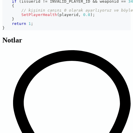
if
(
issuerid 
!=
 INVALID_PLAYER_ID 
&&
 weaponid 
==
34
{
// kişinin canını 0 olarak ayarlıyoruz ve böyle
SetPlayerHealth
(
playerid
,
0.0
)
;
}
return
1
;
}
Notlar