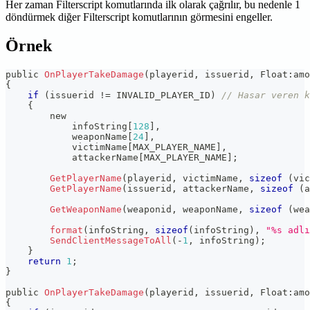
Her zaman Filterscript komutlarında ilk olarak çağrılır, bu nedenle 1
döndürmek diğer Filterscript komutlarının görmesini engeller.
Örnek
public 
OnPlayerTakeDamage
(
playerid
,
 issuerid
,
 Float
:
amo
{
if
(
issuerid 
!=
 INVALID_PLAYER_ID
)
// Hasar veren k
{
        new
            infoString
[
128
]
,
            weaponName
[
24
]
,
            victimName
[
MAX_PLAYER_NAME
]
,
            attackerName
[
MAX_PLAYER_NAME
]
;
GetPlayerName
(
playerid
,
 victimName
,
sizeof
(
vic
GetPlayerName
(
issuerid
,
 attackerName
,
sizeof
(
a
GetWeaponName
(
weaponid
,
 weaponName
,
sizeof
(
wea
format
(
infoString
,
sizeof
(
infoString
)
,
"%s adlı
SendClientMessageToAll
(
-
1
,
 infoString
)
;
}
return
1
;
}
public 
OnPlayerTakeDamage
(
playerid
,
 issuerid
,
 Float
:
amo
{