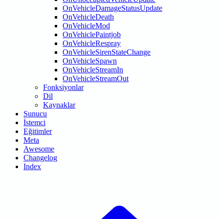
OnVehicleDamageStatusUpdate
OnVehicleDeath
OnVehicleMod
OnVehiclePaintjob
OnVehicleRespray
OnVehicleSirenStateChange
OnVehicleSpawn
OnVehicleStreamIn
OnVehicleStreamOut
Fonksiyonlar
Dil
Kaynaklar
Sunucu
İstemci
Eğitimler
Meta
Awesome
Changelog
Index