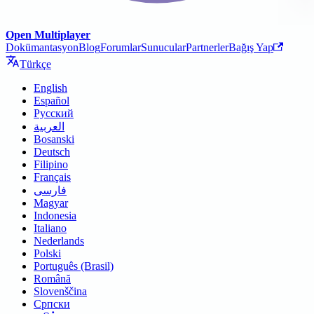
Open Multiplayer
Dokümantasyon
Blog
Forumlar
Sunucular
Partnerler
Bağış Yap
Türkçe
English
Español
Русский
العربية
Bosanski
Deutsch
Filipino
Français
فارسی
Magyar
Indonesia
Italiano
Nederlands
Polski
Português (Brasil)
Română
Slovenščina
Српски