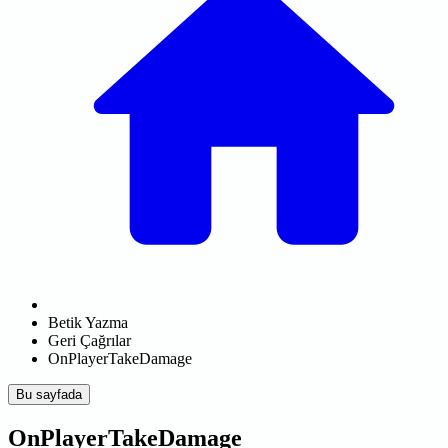
Betik Yazma
Geri Çağrılar
OnPlayerTakeDamage
Bu sayfada
OnPlayerTakeDamage