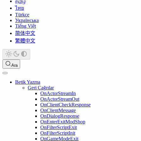
தமிழ்
ไทย
Türkçe
Українська
Tiếng Việt
简体中文
繁體中文
Ara
Betik Yazma
Geri Çağrılar
OnActorStreamIn
OnActorStreamOut
OnClientCheckResponse
OnClientMessage
OnDialogResponse
OnEnterExitModShop
OnFilterScriptExit
OnFilterScriptInit
OnGameModeExit