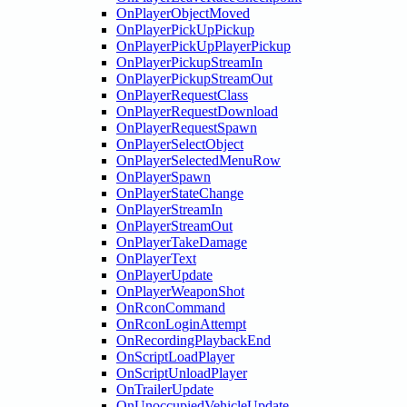
OnPlayerObjectMoved
OnPlayerPickUpPickup
OnPlayerPickUpPlayerPickup
OnPlayerPickupStreamIn
OnPlayerPickupStreamOut
OnPlayerRequestClass
OnPlayerRequestDownload
OnPlayerRequestSpawn
OnPlayerSelectObject
OnPlayerSelectedMenuRow
OnPlayerSpawn
OnPlayerStateChange
OnPlayerStreamIn
OnPlayerStreamOut
OnPlayerTakeDamage
OnPlayerText
OnPlayerUpdate
OnPlayerWeaponShot
OnRconCommand
OnRconLoginAttempt
OnRecordingPlaybackEnd
OnScriptLoadPlayer
OnScriptUnloadPlayer
OnTrailerUpdate
OnUnoccupiedVehicleUpdate