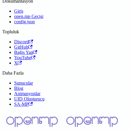
Dokümantasyon
Giriş
open.mp Geçişi
config.json
Topluluk
Discord
GitHub
Bağış Yap
YouTube
X
Daha Fazla
Sunucular
Blog
Animasyonlar
UID Oluşturucu
SA-MP