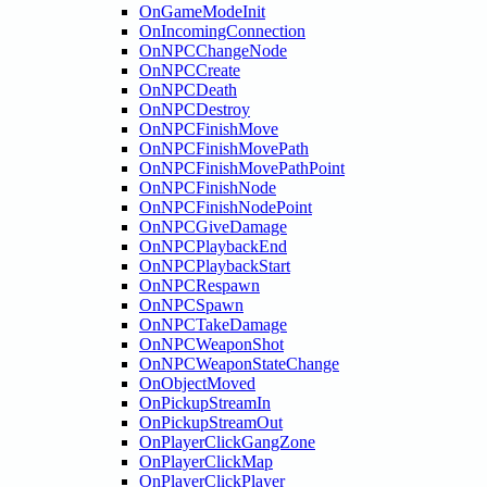
OnGameModeInit
OnIncomingConnection
OnNPCChangeNode
OnNPCCreate
OnNPCDeath
OnNPCDestroy
OnNPCFinishMove
OnNPCFinishMovePath
OnNPCFinishMovePathPoint
OnNPCFinishNode
OnNPCFinishNodePoint
OnNPCGiveDamage
OnNPCPlaybackEnd
OnNPCPlaybackStart
OnNPCRespawn
OnNPCSpawn
OnNPCTakeDamage
OnNPCWeaponShot
OnNPCWeaponStateChange
OnObjectMoved
OnPickupStreamIn
OnPickupStreamOut
OnPlayerClickGangZone
OnPlayerClickMap
OnPlayerClickPlayer