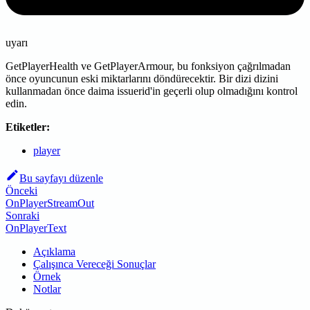
uyarı
GetPlayerHealth ve GetPlayerArmour, bu fonksiyon çağrılmadan
önce oyuncunun eski miktarlarını döndürecektir. Bir dizi dizini
kullanmadan önce daima issuerid'in geçerli olup olmadığını kontrol
edin.
Etiketler:
player
Bu sayfayı düzenle
Önceki
OnPlayerStreamOut
Sonraki
OnPlayerText
Açıklama
Çalışınca Vereceği Sonuçlar
Örnek
Notlar