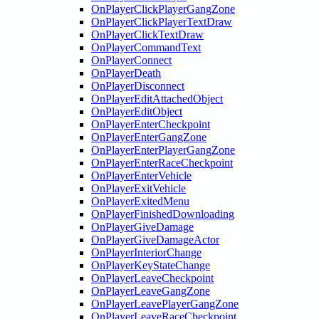
OnPlayerClickPlayerGangZone
OnPlayerClickPlayerTextDraw
OnPlayerClickTextDraw
OnPlayerCommandText
OnPlayerConnect
OnPlayerDeath
OnPlayerDisconnect
OnPlayerEditAttachedObject
OnPlayerEditObject
OnPlayerEnterCheckpoint
OnPlayerEnterGangZone
OnPlayerEnterPlayerGangZone
OnPlayerEnterRaceCheckpoint
OnPlayerEnterVehicle
OnPlayerExitVehicle
OnPlayerExitedMenu
OnPlayerFinishedDownloading
OnPlayerGiveDamage
OnPlayerGiveDamageActor
OnPlayerInteriorChange
OnPlayerKeyStateChange
OnPlayerLeaveCheckpoint
OnPlayerLeaveGangZone
OnPlayerLeavePlayerGangZone
OnPlayerLeaveRaceCheckpoint