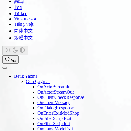
தமிழ்
ไทย
Türkçe
Українська
Tiếng Việt
简体中文
繁體中文
Ara
Betik Yazma
Geri Çağrılar
OnActorStreamIn
OnActorStreamOut
OnClientCheckResponse
OnClientMessage
OnDialogResponse
OnEnterExitModShop
OnFilterScriptExit
OnFilterScriptInit
OnGameModeExit