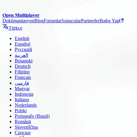
Open Multiplayer
Dokümantasyon
Blog
Forumlar
Sunucular
Partnerler
Bağış Yap
Türkçe
English
Español
Русский
العربية
Bosanski
Deutsch
Filipino
Français
فارسی
Magyar
Indonesia
Italiano
Nederlands
Polski
Português (Brasil)
Română
Slovenščina
Српски