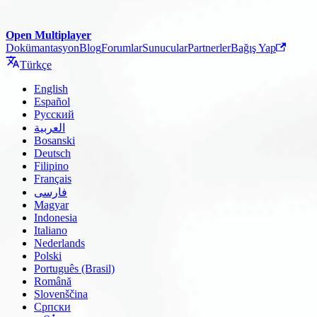
Open Multiplayer
Dokümantasyon
Blog
Forumlar
Sunucular
Partnerler
Bağış Yap
Türkçe
English
Español
Русский
العربية
Bosanski
Deutsch
Filipino
Français
فارسی
Magyar
Indonesia
Italiano
Nederlands
Polski
Português (Brasil)
Română
Slovenščina
Српски