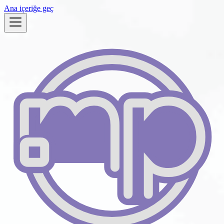
Ana içeriğe geç