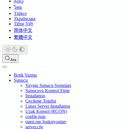
தமிழ்
ไทย
Türkçe
Українська
Tiếng Việt
简体中文
繁體中文
Ara
Betik Yazma
Sunucu
Yaygın Sunucu Sorunları
Sunucuyu Kontrol Etme
Installation
Gecikme Telafisi
Linux Server Installation
Uzak Konsol (RCON)
config.json
open.mp fonksiyonları
server.cfg