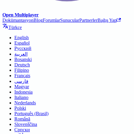
Open Multiplayer
Dokümantasyon
Blog
Forumlar
Sunucular
Partnerler
Bağış Yap
Türkçe
English
Español
Русский
العربية
Bosanski
Deutsch
Filipino
Français
فارسی
Magyar
Indonesia
Italiano
Nederlands
Polski
Português (Brasil)
Română
Slovenščina
Српски