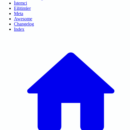
İstemci
Eğitimler
Meta
Awesome
Changelog
Index