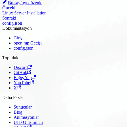
Bu sayfayı düzenle
Önceki
Linux Server Installation
Sonraki
config.json
Dokümantasyon
Giriş
open.mp Geçişi
config.json
Topluluk
Discord
GitHub
Bağış Yap
YouTube
X
Daha Fazla
Sunucular
Blog
Animasyonlar
UID Oluşturucu