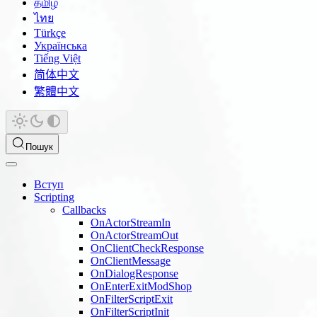
தமிழ்
ไทย
Türkçe
Українська
Tiếng Việt
简体中文
繁體中文
Пошук
Вступ
Scripting
Callbacks
OnActorStreamIn
OnActorStreamOut
OnClientCheckResponse
OnClientMessage
OnDialogResponse
OnEnterExitModShop
OnFilterScriptExit
OnFilterScriptInit