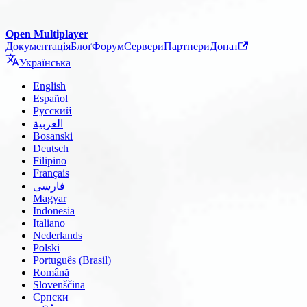
Open Multiplayer
Документація
Блоґ
Форум
Сервери
Партнери
Донат
Українська
English
Español
Русский
العربية
Bosanski
Deutsch
Filipino
Français
فارسی
Magyar
Indonesia
Italiano
Nederlands
Polski
Português (Brasil)
Română
Slovenščina
Српски