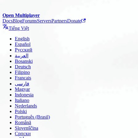
Open Multiplayer
Docs
Blog
Forums
Servers
Partners
Donate
Tiếng Việt
English
Español
Русский
العربية
Bosanski
Deutsch
Filipino
Français
فارسی
Magyar
Indonesia
Italiano
Nederlands
Polski
Português (Brasil)
Română
Slovenščina
Српски