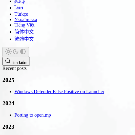
தமிழ்
ไทย
Türkçe
Українська
Tiếng Việt
简体中文
繁體中文
Tìm kiếm
Recent posts
2025
Windows Defender False Positive on Launcher
2024
Porting to open.mp
2023