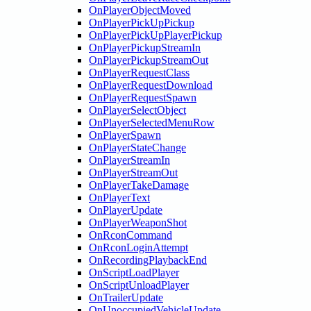
OnPlayerObjectMoved
OnPlayerPickUpPickup
OnPlayerPickUpPlayerPickup
OnPlayerPickupStreamIn
OnPlayerPickupStreamOut
OnPlayerRequestClass
OnPlayerRequestDownload
OnPlayerRequestSpawn
OnPlayerSelectObject
OnPlayerSelectedMenuRow
OnPlayerSpawn
OnPlayerStateChange
OnPlayerStreamIn
OnPlayerStreamOut
OnPlayerTakeDamage
OnPlayerText
OnPlayerUpdate
OnPlayerWeaponShot
OnRconCommand
OnRconLoginAttempt
OnRecordingPlaybackEnd
OnScriptLoadPlayer
OnScriptUnloadPlayer
OnTrailerUpdate
OnUnoccupiedVehicleUpdate