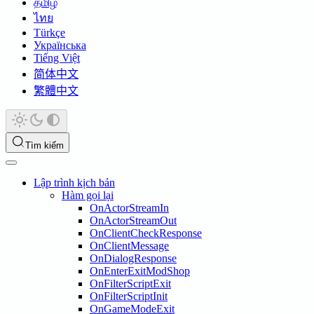
தமிழ்
ไทย
Türkçe
Українська
Tiếng Việt
简体中文
繁體中文
Tìm kiếm
Lập trình kịch bản
Hàm gọi lại
OnActorStreamIn
OnActorStreamOut
OnClientCheckResponse
OnClientMessage
OnDialogResponse
OnEnterExitModShop
OnFilterScriptExit
OnFilterScriptInit
OnGameModeExit