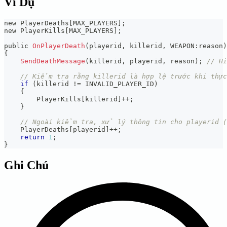
Ví Dụ
new PlayerDeaths
[
MAX_PLAYERS
]
;
new PlayerKills
[
MAX_PLAYERS
]
;
public 
OnPlayerDeath
(
playerid
,
 killerid
,
 WEAPON
:
reason
)
{
SendDeathMessage
(
killerid
,
 playerid
,
 reason
)
;
// H
// Kiểm tra rằng killerid là hợp lệ trước khi thự
if
(
killerid 
!=
 INVALID_PLAYER_ID
)
{
        PlayerKills
[
killerid
]
++
;
}
// Ngoài kiểm tra, xử lý thông tin cho playerid (
    PlayerDeaths
[
playerid
]
++
;
return
1
;
}
Ghi Chú