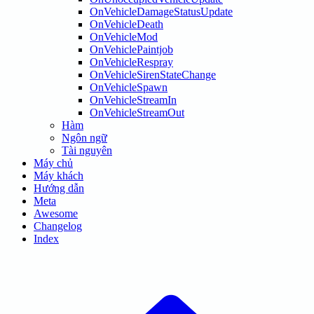
OnVehicleDamageStatusUpdate
OnVehicleDeath
OnVehicleMod
OnVehiclePaintjob
OnVehicleRespray
OnVehicleSirenStateChange
OnVehicleSpawn
OnVehicleStreamIn
OnVehicleStreamOut
Hàm
Ngôn ngữ
Tài nguyên
Máy chủ
Máy khách
Hướng dẫn
Meta
Awesome
Changelog
Index