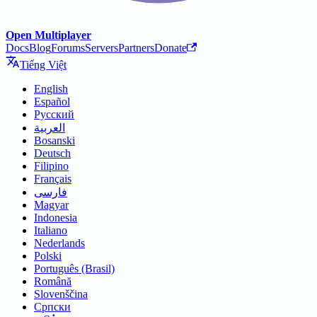
Open Multiplayer
Docs
Blog
Forums
Servers
Partners
Donate
Tiếng Việt
English
Español
Русский
العربية
Bosanski
Deutsch
Filipino
Français
فارسی
Magyar
Indonesia
Italiano
Nederlands
Polski
Português (Brasil)
Română
Slovenščina
Српски