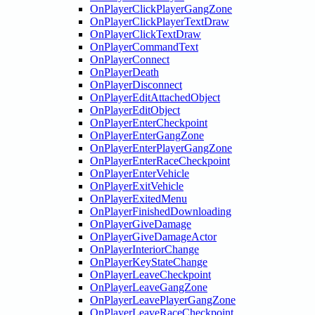
OnPlayerClickPlayerGangZone
OnPlayerClickPlayerTextDraw
OnPlayerClickTextDraw
OnPlayerCommandText
OnPlayerConnect
OnPlayerDeath
OnPlayerDisconnect
OnPlayerEditAttachedObject
OnPlayerEditObject
OnPlayerEnterCheckpoint
OnPlayerEnterGangZone
OnPlayerEnterPlayerGangZone
OnPlayerEnterRaceCheckpoint
OnPlayerEnterVehicle
OnPlayerExitVehicle
OnPlayerExitedMenu
OnPlayerFinishedDownloading
OnPlayerGiveDamage
OnPlayerGiveDamageActor
OnPlayerInteriorChange
OnPlayerKeyStateChange
OnPlayerLeaveCheckpoint
OnPlayerLeaveGangZone
OnPlayerLeavePlayerGangZone
OnPlayerLeaveRaceCheckpoint