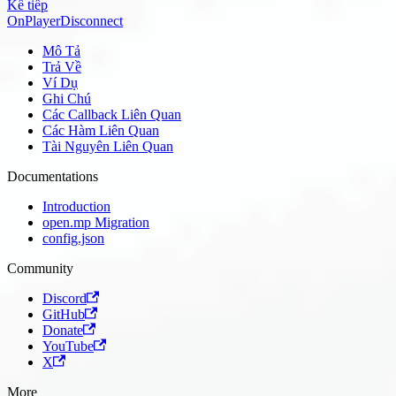
Kế tiếp
OnPlayerDisconnect
Mô Tả
Trả Về
Ví Dụ
Ghi Chú
Các Callback Liên Quan
Các Hàm Liên Quan
Tài Nguyên Liên Quan
Documentations
Introduction
open.mp Migration
config.json
Community
Discord
GitHub
Donate
YouTube
X
More