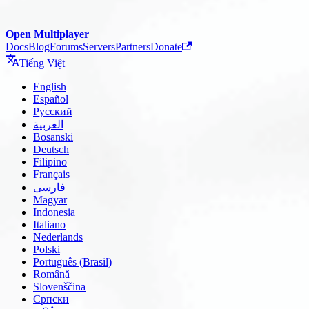
Open Multiplayer
Docs
Blog
Forums
Servers
Partners
Donate
Tiếng Việt
English
Español
Русский
العربية
Bosanski
Deutsch
Filipino
Français
فارسی
Magyar
Indonesia
Italiano
Nederlands
Polski
Português (Brasil)
Română
Slovenščina
Српски