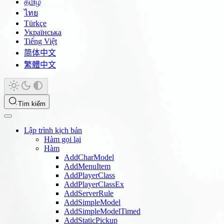
தமிழ்
ไทย
Türkçe
Українська
Tiếng Việt
简体中文
繁體中文
Tìm kiếm
Lập trình kịch bản
Hàm gọi lại
Hàm
AddCharModel
AddMenuItem
AddPlayerClass
AddPlayerClassEx
AddServerRule
AddSimpleModel
AddSimpleModelTimed
AddStaticPickup