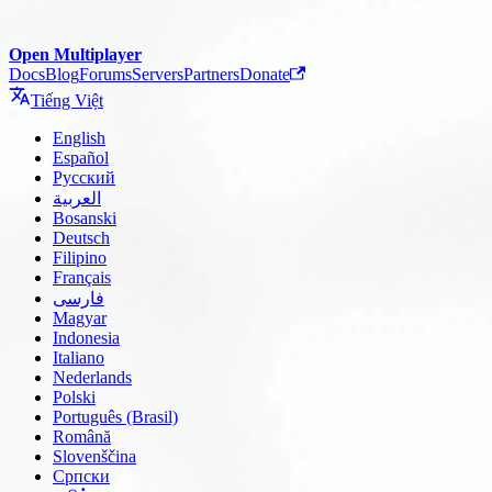
Open Multiplayer
Docs
Blog
Forums
Servers
Partners
Donate
Tiếng Việt
English
Español
Русский
العربية
Bosanski
Deutsch
Filipino
Français
فارسی
Magyar
Indonesia
Italiano
Nederlands
Polski
Português (Brasil)
Română
Slovenščina
Српски