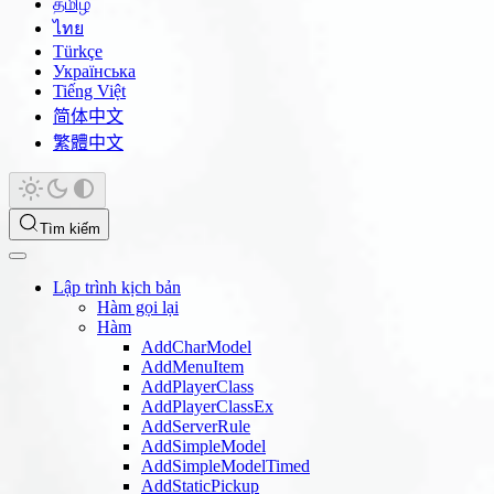
தமிழ்
ไทย
Türkçe
Українська
Tiếng Việt
简体中文
繁體中文
Tìm kiếm
Lập trình kịch bản
Hàm gọi lại
Hàm
AddCharModel
AddMenuItem
AddPlayerClass
AddPlayerClassEx
AddServerRule
AddSimpleModel
AddSimpleModelTimed
AddStaticPickup