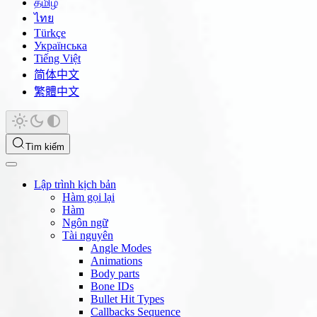
தமிழ்
ไทย
Türkçe
Українська
Tiếng Việt
简体中文
繁體中文
Tìm kiếm
Lập trình kịch bản
Hàm gọi lại
Hàm
Ngôn ngữ
Tài nguyên
Angle Modes
Animations
Body parts
Bone IDs
Bullet Hit Types
Callbacks Sequence