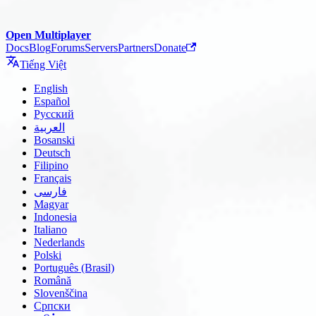
Open Multiplayer
Docs
Blog
Forums
Servers
Partners
Donate
Tiếng Việt
English
Español
Русский
العربية
Bosanski
Deutsch
Filipino
Français
فارسی
Magyar
Indonesia
Italiano
Nederlands
Polski
Português (Brasil)
Română
Slovenščina
Српски