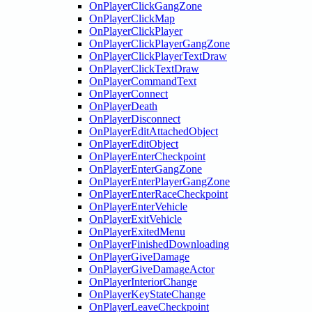
OnPlayerClickGangZone
OnPlayerClickMap
OnPlayerClickPlayer
OnPlayerClickPlayerGangZone
OnPlayerClickPlayerTextDraw
OnPlayerClickTextDraw
OnPlayerCommandText
OnPlayerConnect
OnPlayerDeath
OnPlayerDisconnect
OnPlayerEditAttachedObject
OnPlayerEditObject
OnPlayerEnterCheckpoint
OnPlayerEnterGangZone
OnPlayerEnterPlayerGangZone
OnPlayerEnterRaceCheckpoint
OnPlayerEnterVehicle
OnPlayerExitVehicle
OnPlayerExitedMenu
OnPlayerFinishedDownloading
OnPlayerGiveDamage
OnPlayerGiveDamageActor
OnPlayerInteriorChange
OnPlayerKeyStateChange
OnPlayerLeaveCheckpoint