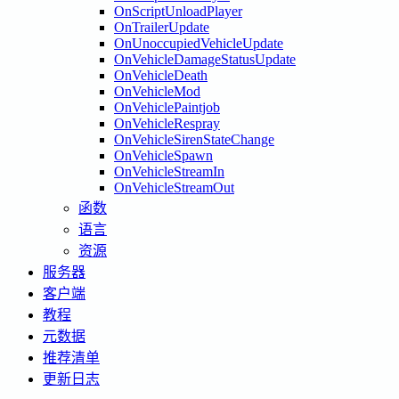
OnScriptUnloadPlayer
OnTrailerUpdate
OnUnoccupiedVehicleUpdate
OnVehicleDamageStatusUpdate
OnVehicleDeath
OnVehicleMod
OnVehiclePaintjob
OnVehicleRespray
OnVehicleSirenStateChange
OnVehicleSpawn
OnVehicleStreamIn
OnVehicleStreamOut
函数
语言
资源
服务器
客户端
教程
元数据
推荐清单
更新日志