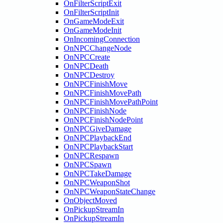
OnFilterScriptExit
OnFilterScriptInit
OnGameModeExit
OnGameModeInit
OnIncomingConnection
OnNPCChangeNode
OnNPCCreate
OnNPCDeath
OnNPCDestroy
OnNPCFinishMove
OnNPCFinishMovePath
OnNPCFinishMovePathPoint
OnNPCFinishNode
OnNPCFinishNodePoint
OnNPCGiveDamage
OnNPCPlaybackEnd
OnNPCPlaybackStart
OnNPCRespawn
OnNPCSpawn
OnNPCTakeDamage
OnNPCWeaponShot
OnNPCWeaponStateChange
OnObjectMoved
OnPickupStreamIn
OnPickupStreamIn