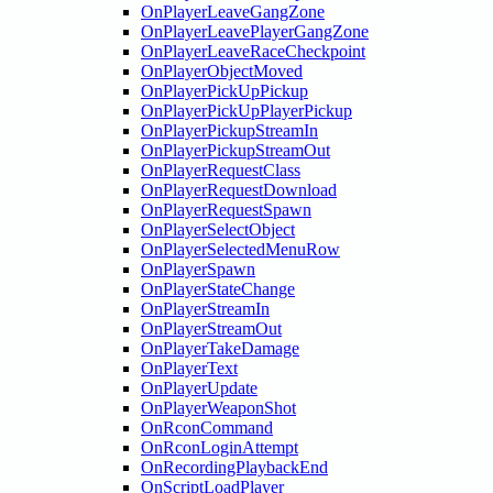
OnPlayerLeaveGangZone
OnPlayerLeavePlayerGangZone
OnPlayerLeaveRaceCheckpoint
OnPlayerObjectMoved
OnPlayerPickUpPickup
OnPlayerPickUpPlayerPickup
OnPlayerPickupStreamIn
OnPlayerPickupStreamOut
OnPlayerRequestClass
OnPlayerRequestDownload
OnPlayerRequestSpawn
OnPlayerSelectObject
OnPlayerSelectedMenuRow
OnPlayerSpawn
OnPlayerStateChange
OnPlayerStreamIn
OnPlayerStreamOut
OnPlayerTakeDamage
OnPlayerText
OnPlayerUpdate
OnPlayerWeaponShot
OnRconCommand
OnRconLoginAttempt
OnRecordingPlaybackEnd
OnScriptLoadPlayer