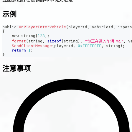
示例
public 
OnPlayerEnterVehicle
(
playerid
,
 vehicleid
,
 ispass
{
    new string
[
128
]
;
format
(
string
,
sizeof
(
string
)
,
"你正在进入车辆 %i"
,
 v
SendClientMessage
(
playerid
,
0xFFFFFFFF
,
 string
)
;
return
1
;
}
注意事项