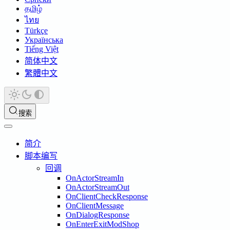
தமிழ்
ไทย
Türkçe
Українська
Tiếng Việt
简体中文
繁體中文
搜索
简介
脚本编写
回调
OnActorStreamIn
OnActorStreamOut
OnClientCheckResponse
OnClientMessage
OnDialogResponse
OnEnterExitModShop