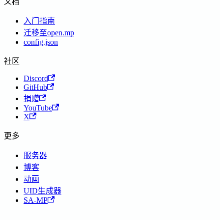
文档
入门指南
迁移至open.mp
config.json
社区
Discord
GitHub
捐赠
YouTube
X
更多
服务器
博客
动画
UID生成器
SA-MP