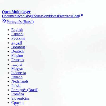
Open Multiplayer
Documentação
Blog
Fóruns
Servidores
Parceiros
Doar
Português (Brasil)
English
Español
Русский
العربية
Bosanski
Deutsch
Filipino
Français
فارسی
Magyar
Indonesia
Italiano
Nederlands
Polski
Português (Brasil)
Română
Slovenščina
Српски