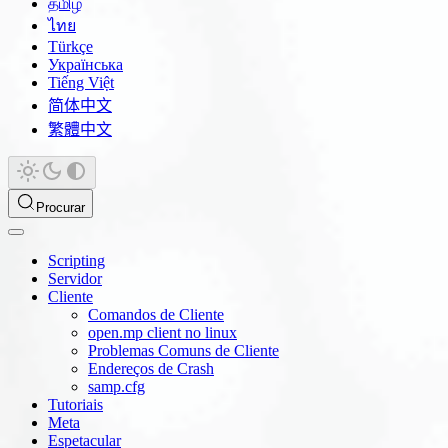
தமிழ்
ไทย
Türkçe
Українська
Tiếng Việt
简体中文
繁體中文
Procurar
Scripting
Servidor
Cliente
Comandos de Cliente
open.mp client no linux
Problemas Comuns de Cliente
Endereços de Crash
samp.cfg
Tutoriais
Meta
Espetacular